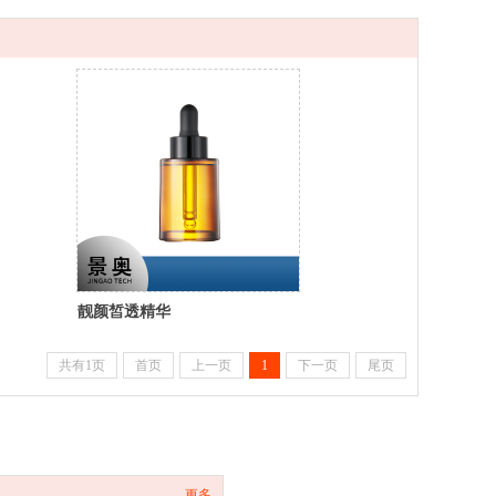
靓颜皙透精华
共有1页
首页
上一页
1
下一页
尾页
更多