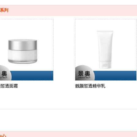
系列
颜皙透面霜
靓颜皙透精华乳
中心