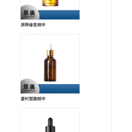
屏障修复精华
凝时塑颜精华