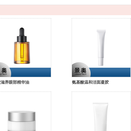
皱滋养眼部精华油
氨基酸温和洁面凝胶