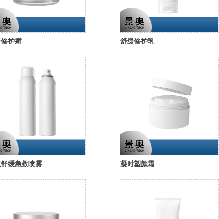
缓修护霜
舒缓修护乳
红舒缓急救喷雾
凝时塑颜霜